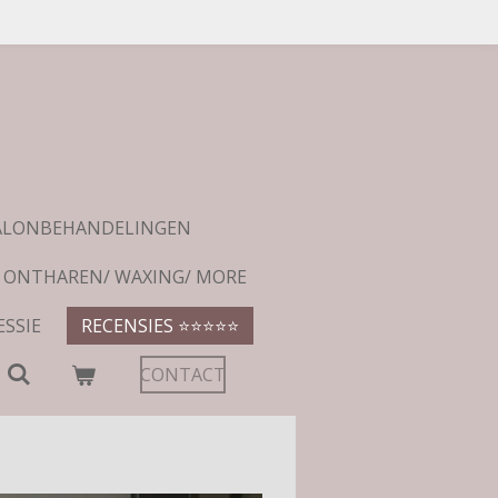
ALONBEHANDELINGEN
R ONTHAREN/ WAXING/ MORE
ESSIE
RECENSIES ⭐️⭐️⭐️⭐️⭐️
CONTACT